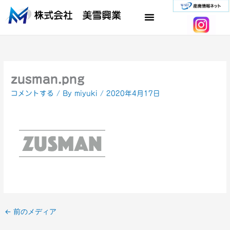
内
容
を
ス
キ
ッ
プ
zusman.png
コメントする
/ By
miyuki
/
2020年4月17日
←
前のメディア