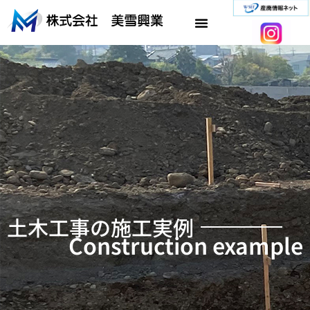
内
容
を
ス
キ
ッ
プ
土木工事の施工実例
Construction example