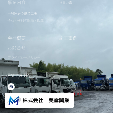
事業内容
社員の声
一般家庭の舗装工事
砕石・砂利の販売・配達
会社概要
施工事例
お問合せ
プライバシーポリシー
Follow Us
I
n
s
t
a
g
r
a
m