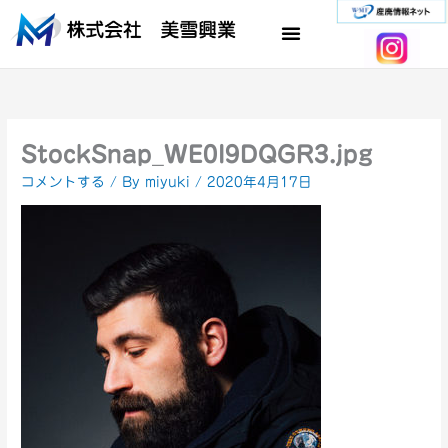
内
容
を
ス
キ
ッ
プ
StockSnap_WE0I9DQGR3.jpg
コメントする
/ By
miyuki
/
2020年4月17日