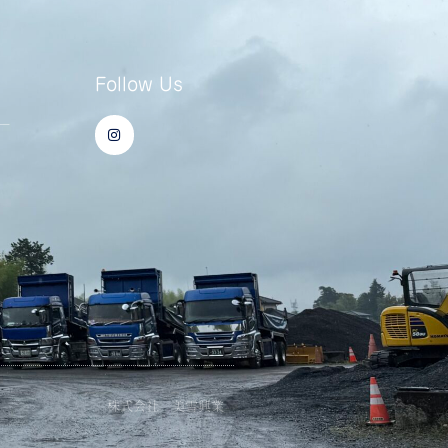
Follow Us
I
ー
n
s
t
a
g
r
a
m
株式会社 美雪興業