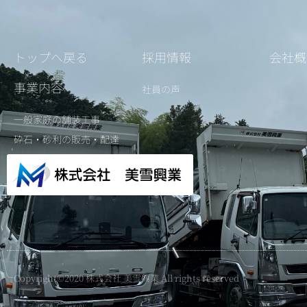
トップへ戻る
採用情報
会社概
事業内容
社員の声
一般家庭の舗装工事
砕石・砂利の販売・配達
Copyright©2020 株式会社 美雪興業 All rights reserved