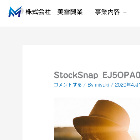
内
容
事業内容
を
ス
キ
ッ
プ
StockSnap_EJ5OPA0
コメントする
/ By
miyuki
/
2020年4月