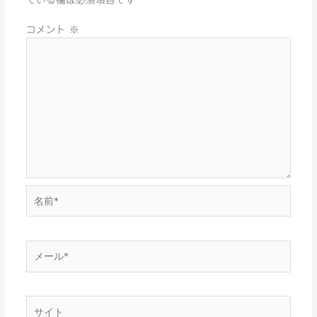
コメント
※
名
前
*
メ
ー
ル
*
サ