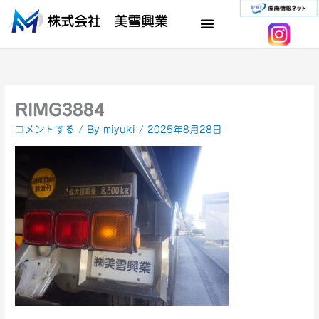
内
容
を
ス
キ
ッ
プ
RIMG3884
コメントする
/ By
miyuki
/
2025年8月28日