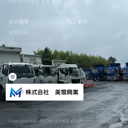
砕石・砂利の販売・配達
会社概要
施工事例
お問合せ
プライバシーポリシー
Follow Us
I
n
s
t
a
g
r
a
m
Copyright©2020 株式会社 美雪興業 All rights reserved