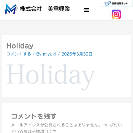
内
容
を
ス
キ
ッ
プ
Holiday
コメントする
/ By
miyuki
/
2026年3月30日
コメントを残す
メールアドレスが公開されることはありません。
※
が付い
ている欄は必須項目です