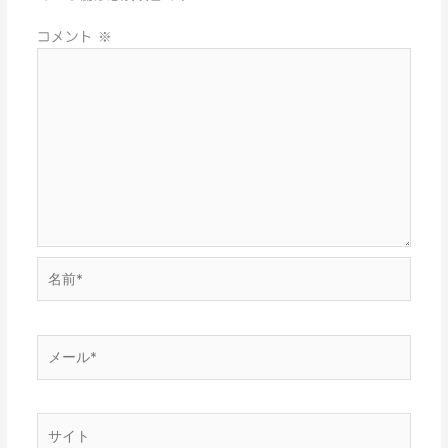
コメント
※
名
前
*
メ
ー
ル
*
サ
イ