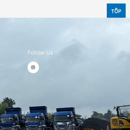
TOP
Follow Us
I
ー
n
s
t
a
g
r
a
m