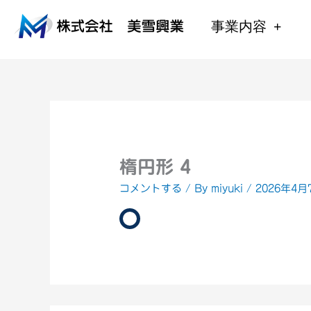
内
容
事業内容
を
ス
キ
ッ
プ
楕円形 4
コメントする
/ By
miyuki
/
2026年4月