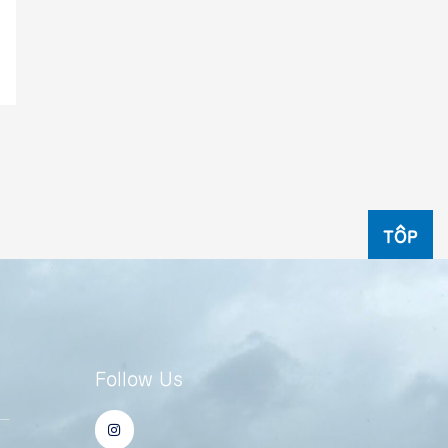
TOP
Follow Us
I
ー
n
s