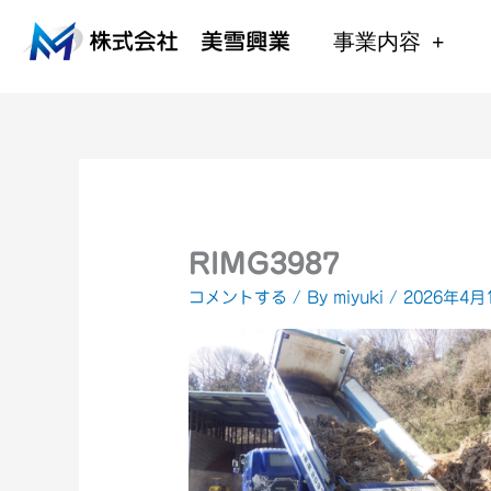
内
容
事業内容
を
ス
キ
ッ
プ
RIMG3987
コメントする
/ By
miyuki
/
2026年4月