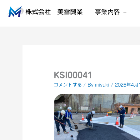
内
容
事業内容
を
ス
キ
ッ
プ
KSI00041
コメントする
/ By
miyuki
/
2026年4月