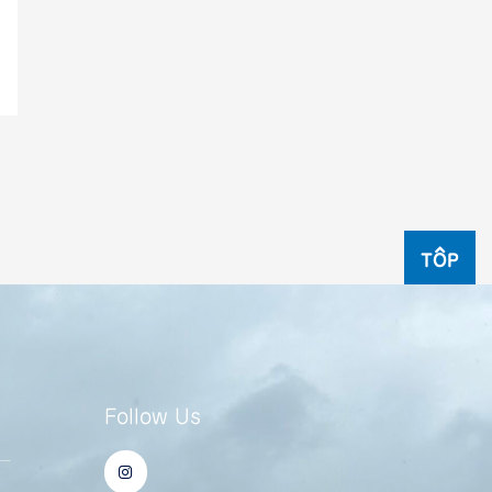
TOP
Follow Us
I
ー
n
s