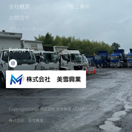
会社概要
施工事例
お問合せ
プライバシーポリシー
Follow Us
I
n
s
t
a
g
r
a
m
Copyright©2020 株式会社 美雪興業 All rights reserved
株式会社 美雪興業