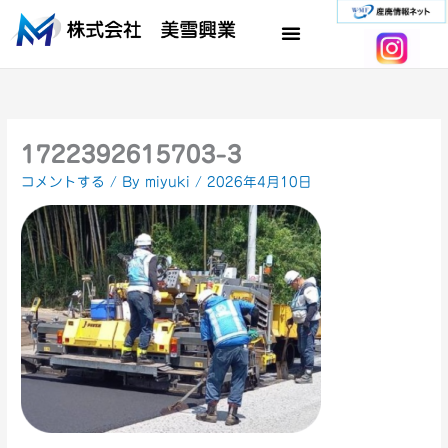
内
容
を
ス
キ
ッ
プ
1722392615703-3
コメントする
/ By
miyuki
/
2026年4月10日