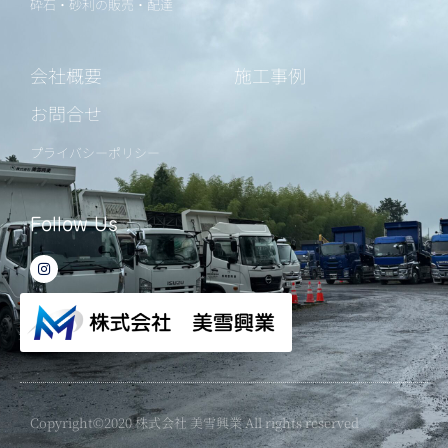
砕石・砂利の販売・配達
会社概要
施工事例
お問合せ
プライバシーポリシー
Follow Us
I
n
s
t
a
g
r
a
m
Copyright©2020 株式会社 美雪興業 All rights reserved