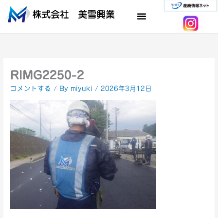
内
容
を
ス
キ
ッ
プ
RIMG2250-2
コメントする
/ By
miyuki
/
2026年3月12日