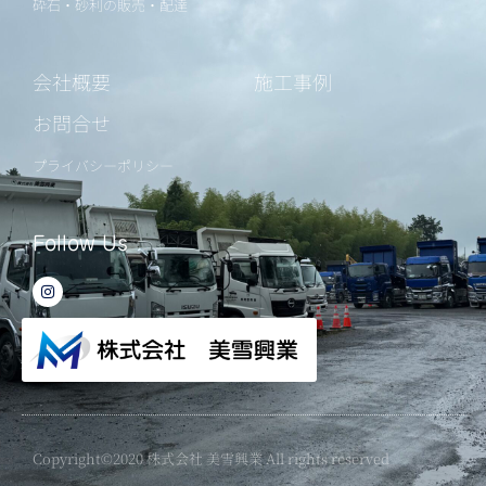
砕石・砂利の販売・配達
会社概要
施工事例
お問合せ
プライバシーポリシー
Follow Us
I
n
s
t
a
g
r
a
m
Copyright©2020 株式会社 美雪興業 All rights reserved