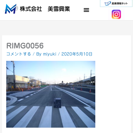
内
容
を
ス
キ
ッ
プ
RIMG0056
コメントする
/ By
miyuki
/
2020年5月10日