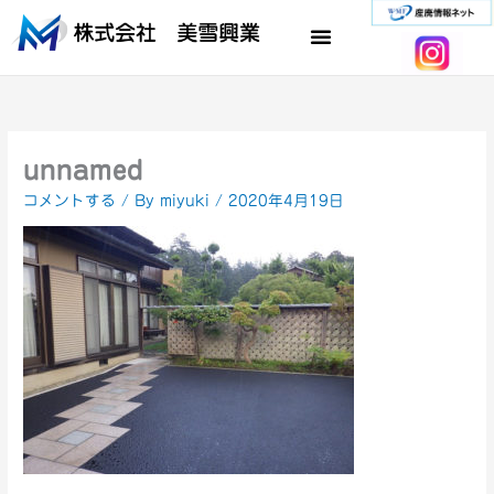
内
容
を
ス
キ
ッ
プ
unnamed
コメントする
/ By
miyuki
/
2020年4月19日