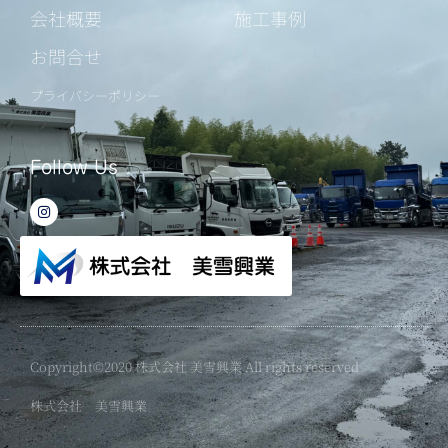
会社概要
施工事例
お問合せ
プライバシーポリシー
Follow Us
I
n
s
t
a
g
r
a
m
Copyright©2020 株式会社 美雪興業 All rights reserved
株式会社 美雪興業