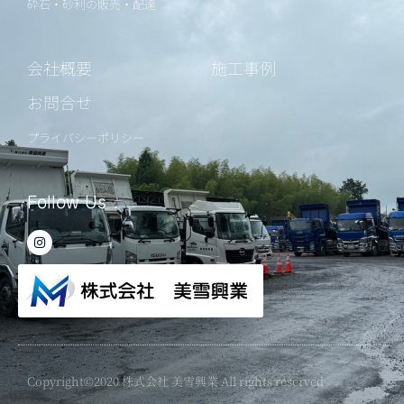
砕石・砂利の販売・配達
会社概要
施工事例
お問合せ
プライバシーポリシー
Follow Us
I
n
s
t
a
g
r
a
m
Copyright©2020 株式会社 美雪興業 All rights reserved