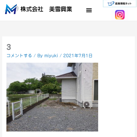
内
容
を
ス
キ
ッ
プ
3
コメントする
/ By
miyuki
/
2021年7月1日