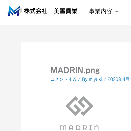
内
容
事業内容
を
ス
キ
ッ
プ
MADRIN.png
コメントする
/ By
miyuki
/
2020年4月