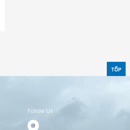
TOP
Follow Us
I
ー
n
s