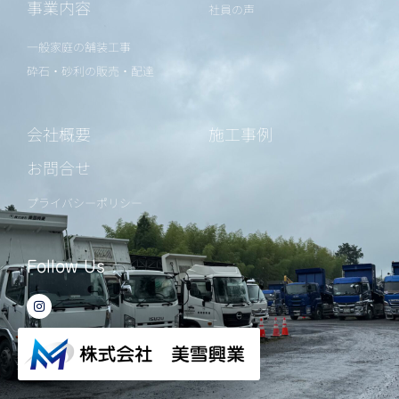
事業内容
社員の声
一般家庭の舗装工事
砕石・砂利の販売・配達
会社概要
施工事例
お問合せ
プライバシーポリシー
Follow Us
I
n
s
t
a
g
r
a
m