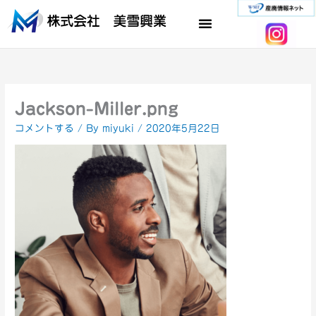
内
容
を
ス
キ
ッ
プ
Jackson-Miller.png
コメントする
/ By
miyuki
/
2020年5月22日