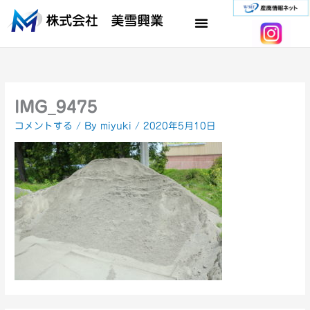
内
容
を
ス
キ
ッ
プ
IMG_9475
コメントする
/ By
miyuki
/
2020年5月10日