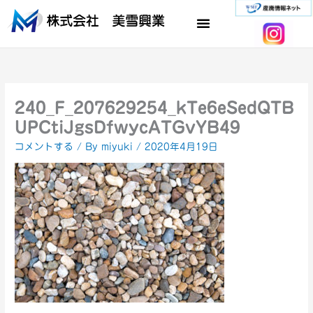
内
容
を
ス
キ
ッ
プ
240_F_207629254_kTe6eSedQTB
UPCtiJgsDfwycATGvYB49
コメントする
/ By
miyuki
/
2020年4月19日