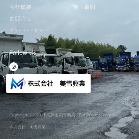
会社概要
施工事例
お問合せ
プライバシーポリシー
Follow Us
I
n
s
t
a
g
r
a
m
Copyright©2020 株式会社 美雪興業 All rights reserved
株式会社 美雪興業