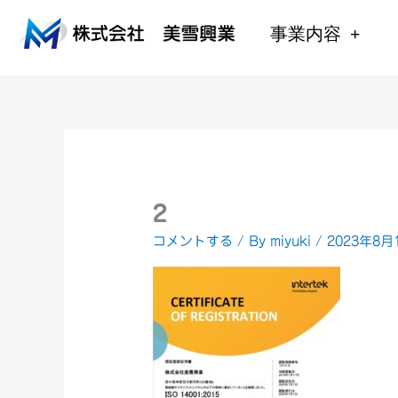
内
容
事業内容
を
ス
キ
ッ
プ
2
コメントする
/ By
miyuki
/
2023年8月