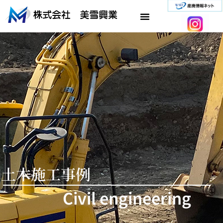
内
容
を
ス
キ
ッ
プ
土木施工事例
Civil engineering