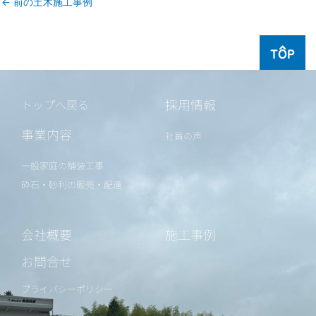
←
前の土木施工事例
TOP
採用情報
トップへ戻る
事業内容
社員の声
一般家庭の舗装工事
砕石・砂利の販売・配達
会社概要
施工事例
お問合せ
プライバシーポリシー