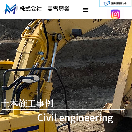
内
容
を
ス
キ
ッ
プ
土木施工事例
Civil engineering