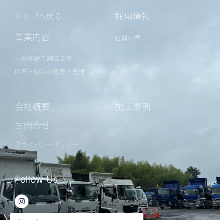
採用情報
トップへ戻る
事業内容
社員の声
一般家庭の舗装工事
砕石・砂利の販売・配達
会社概要
施工事例
お問合せ
プライバシーポリシー
Follow Us
I
n
s
t