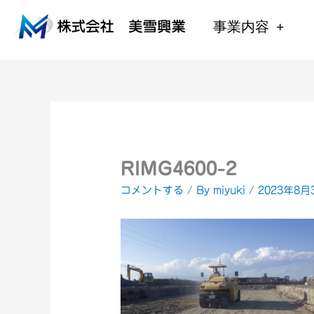
内
容
事業内容
を
ス
キ
ッ
プ
RIMG4600-2
コメントする
/ By
miyuki
/
2023年8月