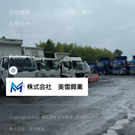
会社概要
施工事例
お問合せ
プライバシーポリシー
Follow Us
I
n
s
t
a
g
r
a
m
Copyright©2020 株式会社 美雪興業 All rights reserved
株式会社 美雪興業