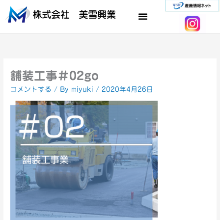
内
容
を
ス
キ
ッ
プ
舗装工事＃02go
コメントする
/ By
miyuki
/
2020年4月26日