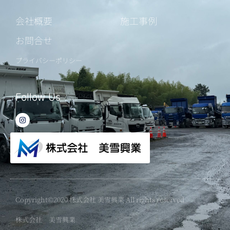
会社概要
施工事例
お問合せ
プライバシーポリシー
Follow Us
I
n
s
t
a
g
r
a
m
Copyright©2020 株式会社 美雪興業 All rights reserved
株式会社 美雪興業