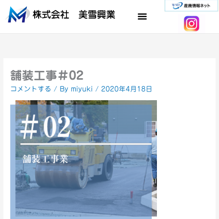
内
容
を
ス
キ
ッ
プ
舗装工事＃02
コメントする
/ By
miyuki
/
2020年4月18日