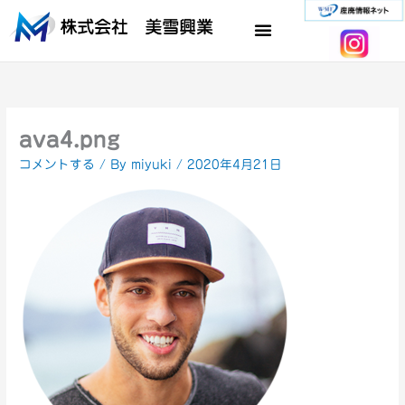
内
容
を
ス
キ
ッ
プ
ava4.png
コメントする
/ By
miyuki
/
2020年4月21日