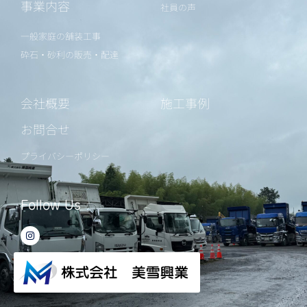
事業内容
社員の声
一般家庭の舗装工事
砕石・砂利の販売・配達
会社概要
施工事例
お問合せ
プライバシーポリシー
Follow Us
I
n
s
t
a
g
r
a
m