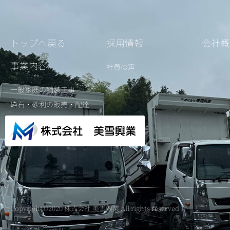
トップへ戻る
採用情報
会社概
事業内容
社員の声
一般家庭の舗装工事
砕石・砂利の販売・配達
Copyright©2020 株式会社 美雪興業 All rights reserved