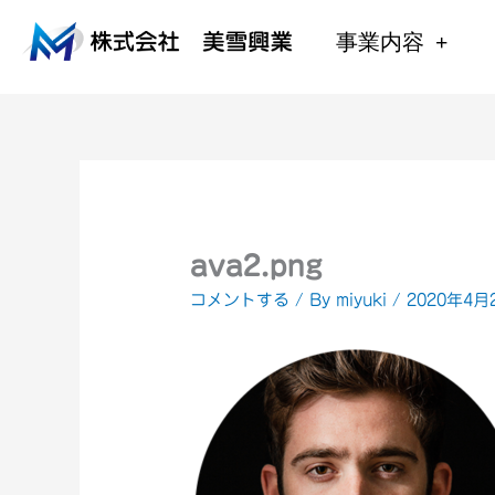
内
容
事業内容
を
ス
キ
ッ
プ
ava2.png
コメントする
/ By
miyuki
/
2020年4月