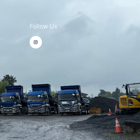
Follow Us
I
ー
n
s
t
a
g
r
a
m
株式会社 美雪興業