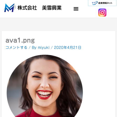
内
容
を
ス
キ
ッ
プ
ava1.png
コメントする
/ By
miyuki
/
2020年4月21日