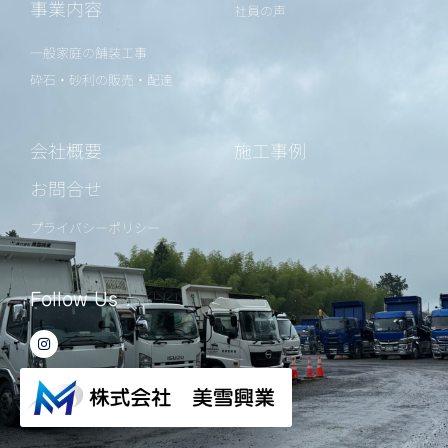
事業内容
社員の声
一般家庭の舗装工事
砕石・砂利の販売・配達
会社概要
施工事例
お問合せ
プライバシーポリシー
Follow Us
I
n
s
t
a
g
r
a
m