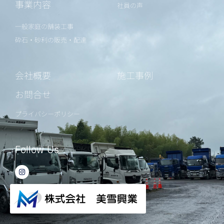
事業内容
社員の声
一般家庭の舗装工事
砕石・砂利の販売・配達
会社概要
施工事例
お問合せ
プライバシーポリシー
Follow Us
I
n
s
t
a
g
r
a
m