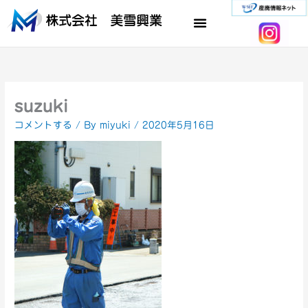
内
容
を
ス
キ
ッ
プ
suzuki
コメントする
/ By
miyuki
/
2020年5月16日