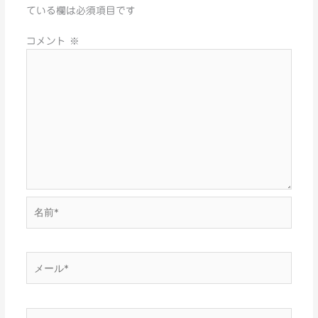
ている欄は必須項目です
コメント
※
名
前
*
メ
ー
ル
*
サ