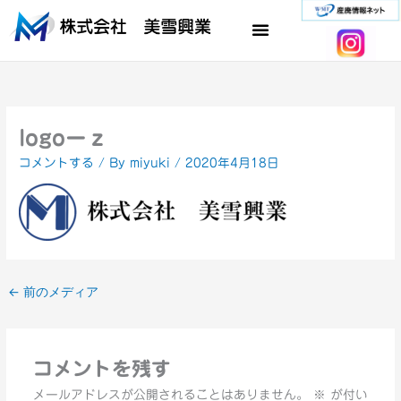
内
容
を
ス
キ
ッ
プ
logoーｚ
コメントする
/ By
miyuki
/
2020年4月18日
←
前のメディア
コメントを残す
メールアドレスが公開されることはありません。
※
が付い