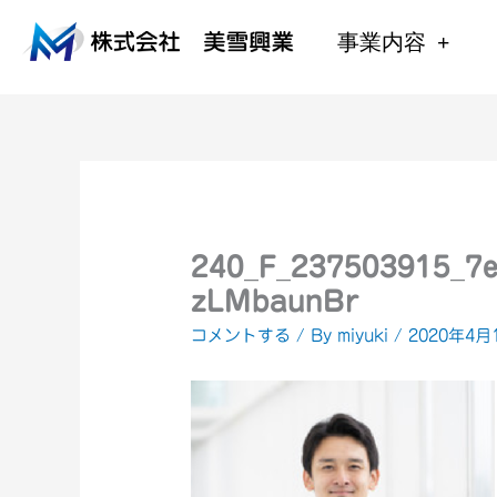
内
容
事業内容
を
ス
キ
ッ
プ
240_F_237503915_
zLMbaunBr
コメントする
/ By
miyuki
/
2020年4月