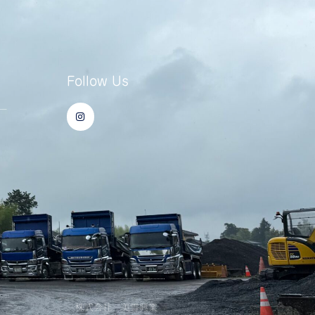
Follow Us
I
ー
n
s
t
a
g
r
a
m
株式会社 美雪興業