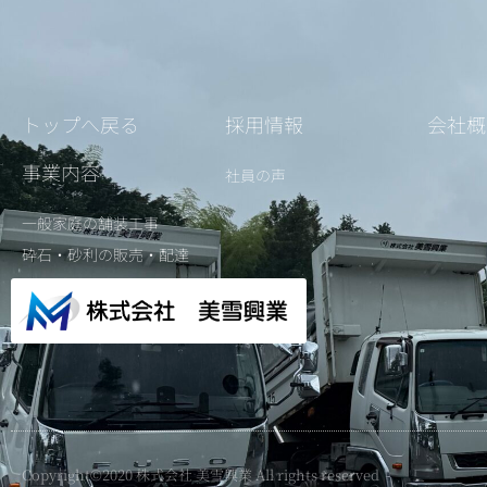
トップへ戻る
採用情報
会社概
事業内容
社員の声
一般家庭の舗装工事
砕石・砂利の販売・配達
Copyright©2020 株式会社 美雪興業 All rights reserved