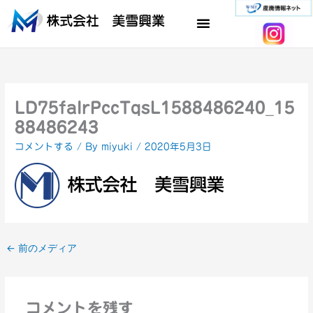
内
容
を
ス
キ
ッ
プ
LD75faIrPccTqsL1588486240_15
88486243
コメントする
/ By
miyuki
/
2020年5月3日
←
前のメディア
コメントを残す