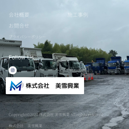
会社概要
施工事例
お問合せ
プライバシーポリシー
Follow Us
I
n
s
t
a
g
r
a
m
Copyright©2020 株式会社 美雪興業 All rights reserved
株式会社 美雪興業