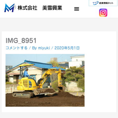
内
容
を
ス
キ
ッ
プ
IMG_8951
コメントする
/ By
miyuki
/
2020年5月1日