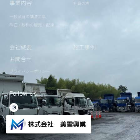
事業内容
社員の声
一般家庭の舗装工事
砕石・砂利の販売・配達
会社概要
施工事例
お問合せ
プライバシーポリシー
Follow Us
I
n
s
t
a
g
r
a
m