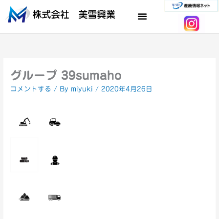
内
容
を
ス
キ
ッ
プ
グループ 39sumaho
コメントする
/ By
miyuki
/
2020年4月26日