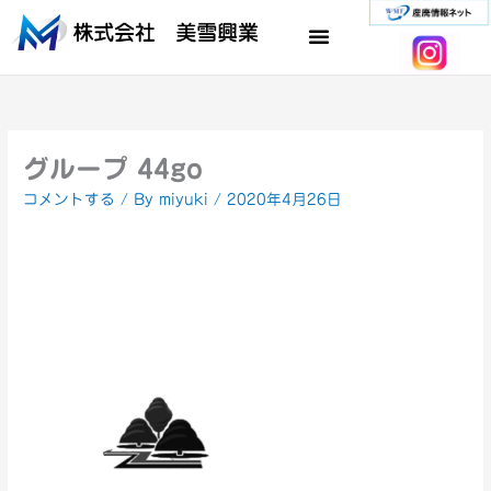
内
容
を
ス
キ
ッ
プ
グループ 44go
コメントする
/ By
miyuki
/
2020年4月26日