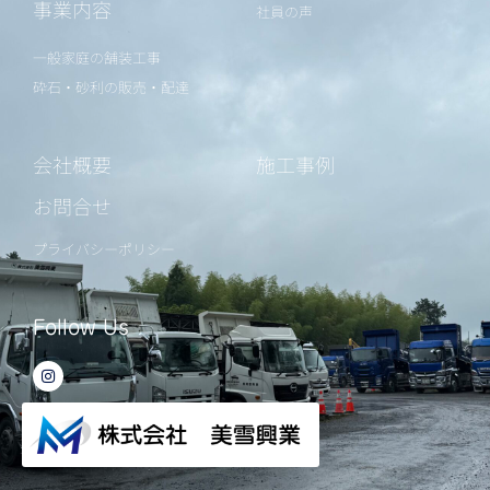
事業内容
社員の声
一般家庭の舗装工事
砕石・砂利の販売・配達
会社概要
施工事例
お問合せ
プライバシーポリシー
Follow Us
I
n
s
t
a
g
r
a
m