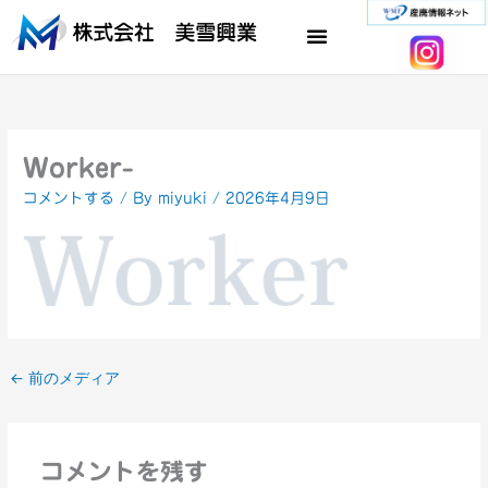
内
容
を
ス
キ
ッ
プ
Worker-
コメントする
/ By
miyuki
/
2026年4月9日
←
前のメディア
コメントを残す