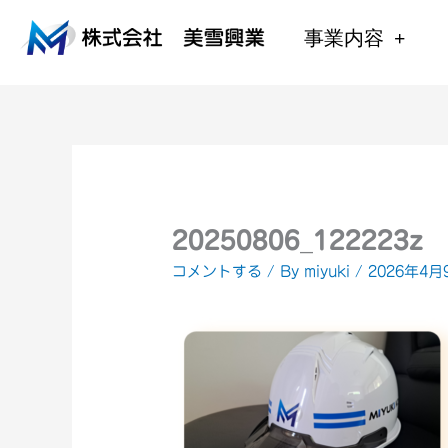
内
容
事業内容
を
ス
キ
ッ
プ
20250806_122223z
コメントする
/ By
miyuki
/
2026年4月