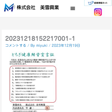
内
容
を
ス
キ
ッ
プ
20231218152217001-1
コメントする
/ By
miyuki
/
2023年12月19日