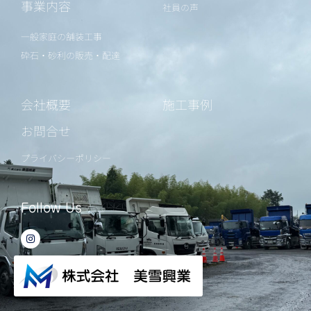
事業内容
社員の声
一般家庭の舗装工事
砕石・砂利の販売・配達
会社概要
施工事例
お問合せ
プライバシーポリシー
Follow Us
I
n
s
t
a
g
r
a
m