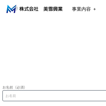
内
容
事業内容
を
ス
キ
ッ
プ
お名前（必須）