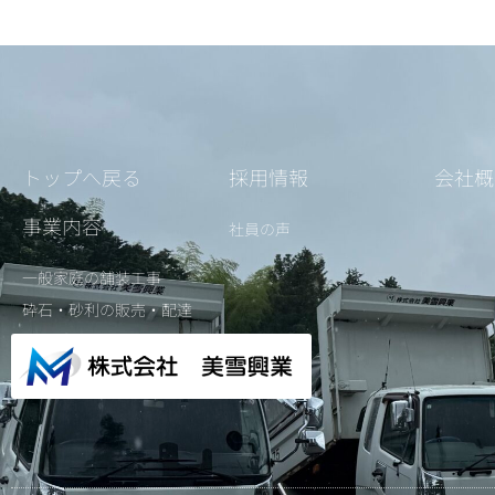
トップへ戻る
採用情報
会社概
事業内容
社員の声
一般家庭の舗装工事
砕石・砂利の販売・配達