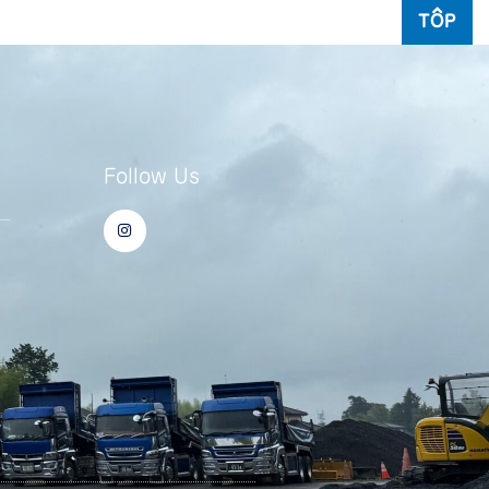
TOP
Follow Us
I
ー
n
s
t
a
g
r
a
m