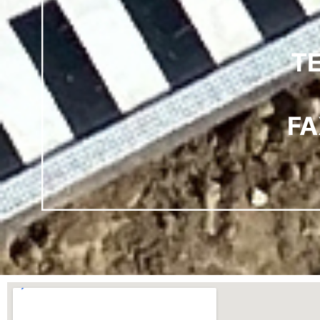
TE
FA