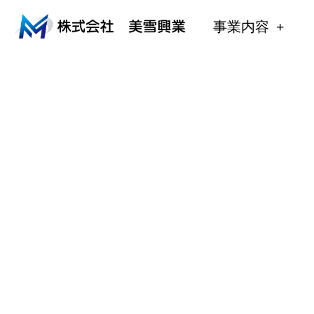
内
容
事業内容
を
ス
キ
ッ
プ
施工事例一覧