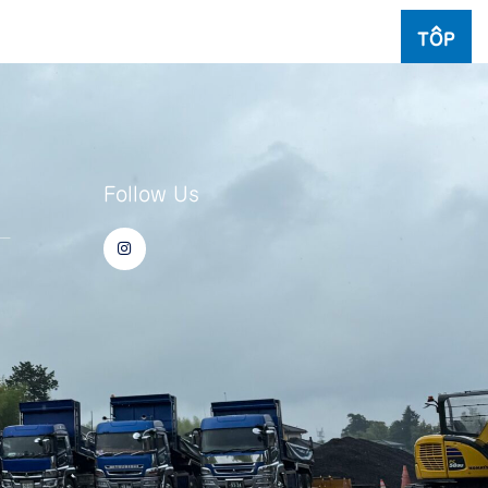
TOP
Follow Us
I
ー
n
s
t
a
g
r
a
m